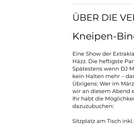
ÜBER DIE V
Kneipen-Bin
Eine Show der Extrakl
Häzz. Die heftigste P
Spätestens wenn DJ Mar
kein Halten mehr – da
Übrigens: Wer im März
wir an diesem Abend ei
Ihr habt die Möglichke
dazuzubuchen:
Sitzplatz am Tisch ink