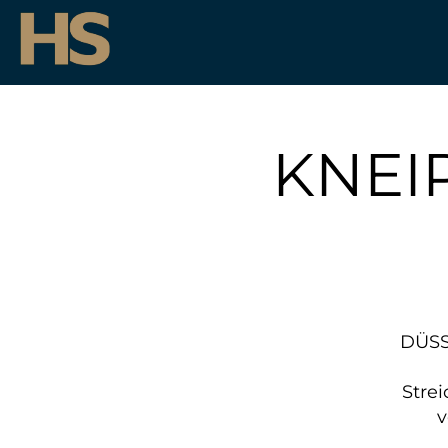
KNEI
DÜSS
Strei
v