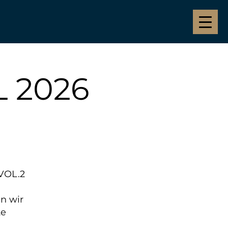
 2026
VOL.2
nn wir
te